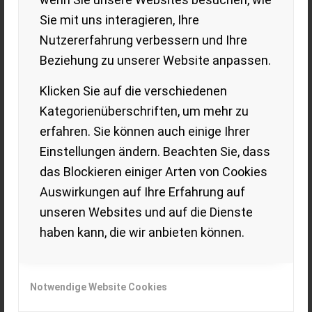
gefertigt – passend zu Marke, Anlass und
Zielgruppe.
Sie mit uns interagieren, Ihre
Nutzererfahrung verbessern und Ihre
Beziehung zu unserer Website anpassen.
mapi – wir bringen Ideen zum Laufen,
Staunen und Strahlen.
Klicken Sie auf die verschiedenen
SYMPATHIETRÄGER
Kategorienüberschriften, um mehr zu
erfahren. Sie können auch einige Ihrer
Einstellungen ändern. Beachten Sie, dass
das Blockieren einiger Arten von Cookies
Auswirkungen auf Ihre Erfahrung auf
unseren Websites und auf die Dienste
haben kann, die wir anbieten können.
Notwendige Website Cookies